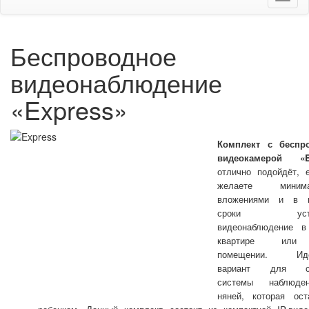
Беспроводное
видеонаблюдение
«Express»
Комплект с беспр
видеокамерой «E
отлично подойдёт, 
желаете минима
вложениями и в к
сроки устан
видеонаблюдение в
квартире или
помещении. Иде
вариант для со
системы наблюде
няней, которая ост