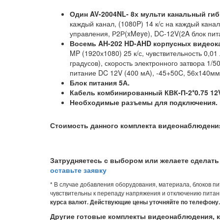
Один AV-2004NL- 8х мульти канальный гиб
каждый канал, (1080P) 14 к/с на каждый кана
управления, Р2Р(xMeye), DC-12V(2A блок пита
Восемь AH-202 HD-AHD корпусных видеок
MP (1920х1080) 25 к/с, чувствительность 0,0
градусов), скорость электронного затвора 1/5
питание DC 12V (400 мА), -45+50C, 56х140мм,
Блок питания 5
А.
Кабель комбинированный
КВК-П-2*0.75 1
Необходимые разъемы для подключения.
Стоимость данного комплекта видеонаблюдени
Затрудняетесь с выбором или желаете сделать
оставьте заявку
* В случае добавления оборудования, материала, блоков п
чувствительны к перепаду напряжения и отключению питания
курса валют. Действующие цены уточняйте по телефону.
Другие готовые комплекты видеонаблюдения, к