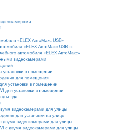
 видеокамерами
i
омобили «ELEX АвтоМакс USB»
автомобиля «ELEX АвтоМакс USB+»
учебного автомобиля «ELEX АвтоМакс»
рными видеокамерами
ещений
я установки в помещении
людения для помещения
для установки в помещении
I для установки в помещении
подъезда
ы
двумя видеокамерами для улицы
юдения для установки на улице
с двумя видеокамерами для улицы
VI с двумя видеокамерами для улицы
ия