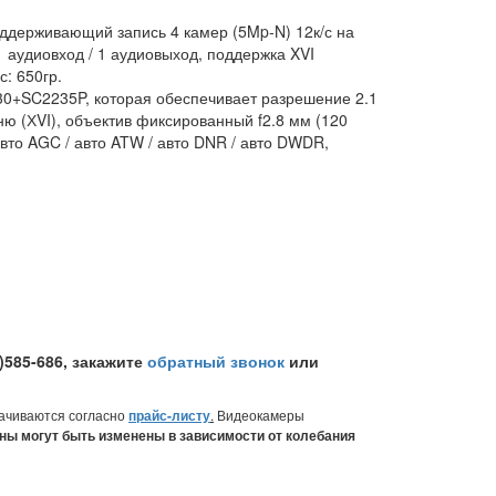
ддерживающий запись 4 камер (5Mp-N) 12к/с на
1 аудиовход / 1 аудиовыход, поддержка XVI
: 650гр.
330+SC2235P, которая обеспечивает разрешение 2.1
ню (ХVI), объектив фиксированный f2.8 мм (120
 авто AGC / авто ATW / авто DNR / авто DWDR,
)585-686
, закажите
обратный звонок
или
лачиваются согласно
прайс-листу
.
Видеокамеры
ны могут быть изменены в зависимости от колебания