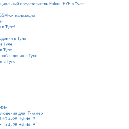
иальный представитель Falcon EYE в Туле
 GSM-сигнализации
ры
 в Туле!
юдения в Туле
в Туле
в Туле
онаблюдения в Туле
я в Туле
НИЯ»
блюдения для IP-камер
AHD 4х25 Hybrid IP
fio 4×25 Hybrid IP