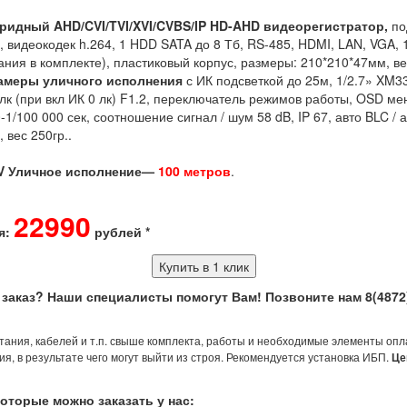
ридный AHD/CVI/TVI/XVI/CVBS/IP HD-AHD видеорегистратор,
по
л, видеокодек h.264, 1 HDD SATA до 8 Тб, RS-485, HDMI, LAN, VGA, 
ния в комплекте), пластиковый корпус, размеры: 210*210*47мм, вес
амеры уличного исполнения
с ИК подсветкой до 25м, 1/2.7» XM
1 лк (при вкл ИК 0 лк) F1.2, переключатель режимов работы, OSD ме
0-1/100 000 сек, соотношение сигнал / шум 58 dB, IP 67, авто BLC /
 вес 250гр..
2V Уличное исполнение
—
100 метров
.
22990
я:
рублей *
Купить в 1 клик
 заказ? Наши специалисты помогут Вам! Позвоните нам
8(4872
итания, кабелей и т.п. свыше комплекта, работы и необходимые элементы оп
, в результате чего могут выйти из строя. Рекомендуется установка ИБП.
Це
оторые можно заказать у нас: