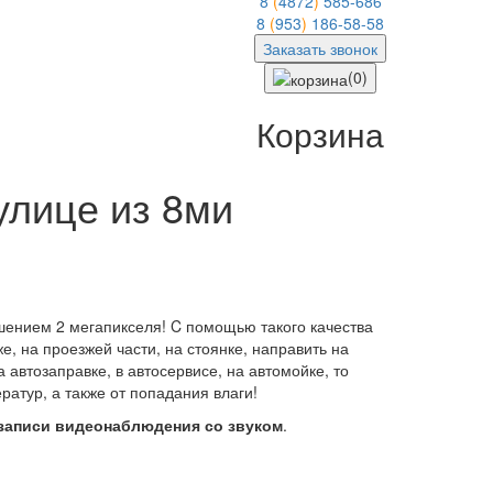
8
(
4872
)
585-686
8
(
953
)
186-58-58
Заказать звонок
(0)
Корзина
улице из 8ми
ением 2 мегапикселя! C помощью такого качества
е, на проезжей части, на стоянке, направить на
автозаправке, в автосервисе, на автомойке, то
атур, а также от попадания влаги!
записи видеонаблюдения со звуком
.