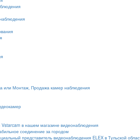
аблюдения
онаблюдения
ования
я
ия
ка или Монтаж, Продажа камер наблюдения
идеокамер
 Vstarcam в нашем магазине видеонаблюдения
абильное соединение за городом
иальный представитель видеонаблюдения ELEX в Тульской облас