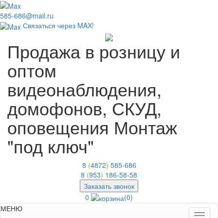
585-686@mail.ru
Связаться через MAX!
Продажа в розницу и
оптом
видеонаблюдения,
домофонов, СКУД,
оповещения
Монтаж
"под ключ"
8
(
4872
)
585-686
8
(
953
)
186-58-58
Заказать звонок
0
(0)
МЕНЮ